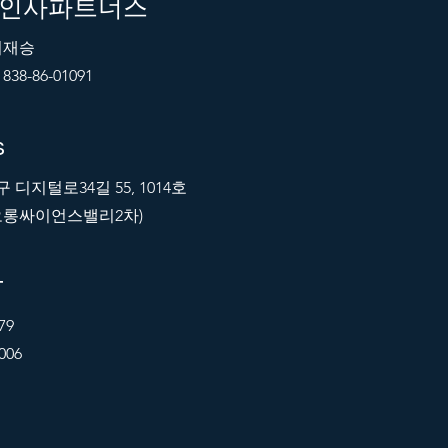
른인사파트너스
 이재승
38-86-01091
s
디지털로34길 55, 1014호
코오롱싸이언스밸리2차)
t
79
0006