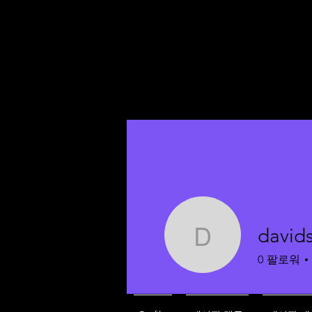
david
davidsupp
0
팔로워