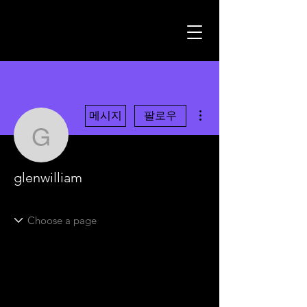
더보기
메시지
팔로우
glenwilliam
glenwilliam